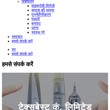
विशेषताएँ
माइक्रोबी-विरोधी
कपास की भावना
पुनर्नवीनीकरण
पसली
बनावट
धरना
स्वस्थ ग्रे
समाचार
हमसे संपर्क करें
घर
हमसे संपर्क करें
हमसे संपर्क करें
टेक्सबेस्ट कं, लिमिटेड