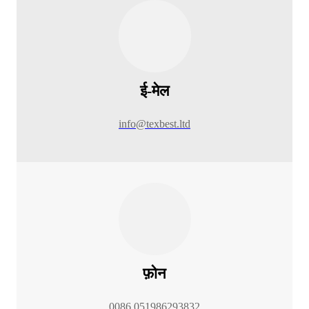
ई-मेल
info@texbest.ltd
फ़ोन
0086 051986293832