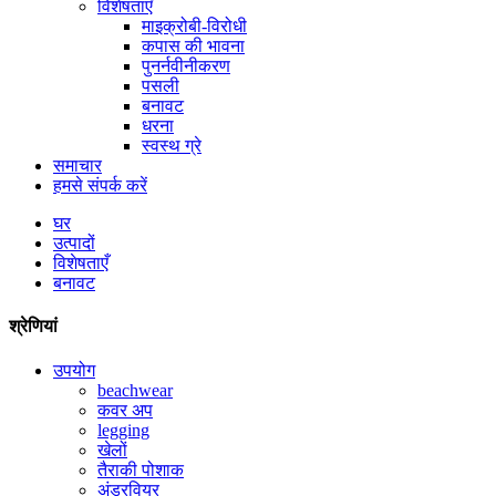
विशेषताएँ
माइक्रोबी-विरोधी
कपास की भावना
पुनर्नवीनीकरण
पसली
बनावट
धरना
स्वस्थ ग्रे
समाचार
हमसे संपर्क करें
घर
उत्पादों
विशेषताएँ
बनावट
श्रेणियां
उपयोग
beachwear
कवर अप
legging
खेलों
तैराकी पोशाक
अंडरवियर