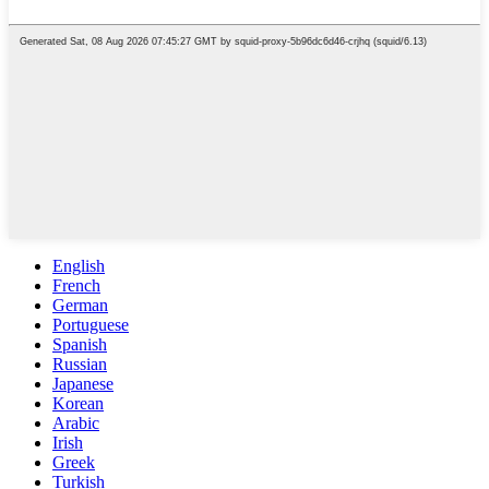
English
French
German
Portuguese
Spanish
Russian
Japanese
Korean
Arabic
Irish
Greek
Turkish