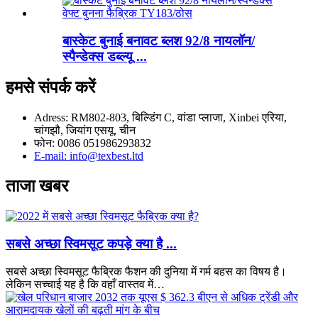
बास्केट बुनाई बनावट ब्लश 92/8 नायलॉन/
स्पैन्डेक्स डब्ल्यू ...
हमसे संपर्क करें
Adress: RM802-803, बिल्डिंग C, वांडा प्लाजा, Xinbei एरिया,
चांगझौ, जियांग एसयू, चीन
फोन: 0086 051986293832
E-mail: info@texbest.ltd
ताजा खबर
सबसे अच्छा स्विमसूट कपड़े क्या है ...
सबसे अच्छा स्विमसूट फैब्रिक फैशन की दुनिया में गर्म बहस का विषय है।
लेकिन सच्चाई यह है कि वहाँ वास्तव में…