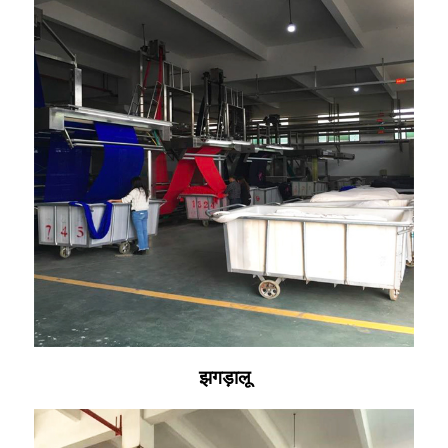
झगड़ालू