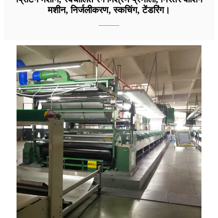
मशीन, निर्जलीकरण, स्कचिंग, टेंडरिंग।