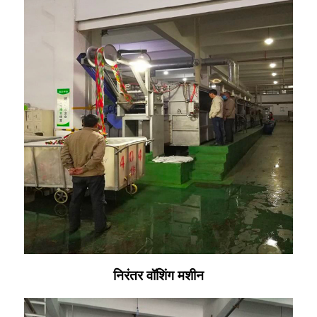
निरंतर वॉशिंग मशीन