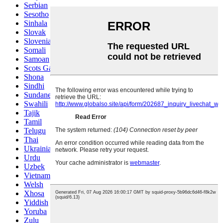
Serbian
Sesotho
Sinhala
Slovak
Slovenian
Somali
Samoan
Scots Gaelic
Shona
Sindhi
Sundanese
Swahili
Tajik
Tamil
Telugu
Thai
Ukrainian
Urdu
Uzbek
Vietnamese
Welsh
Xhosa
Yiddish
Yoruba
Zulu